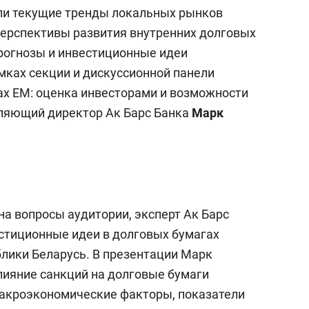
а Героев»
Казани
ли текущие тренды локальных рынков
перспективы развития внутренних долговых
рогнозы и инвестиционные идеи
мках секции и дискуссионной панели
х ЕМ: оценка инвесторами и возможности
вляющий директор Ак Барс Банка
Марк
на вопросы аудитории, эксперт Ак Барс
стиционные идеи в долговых бумагах
блики Беларусь. В презентации Марк
ияние санкций на долговые бумаги
макроэкономические факторы, показатели