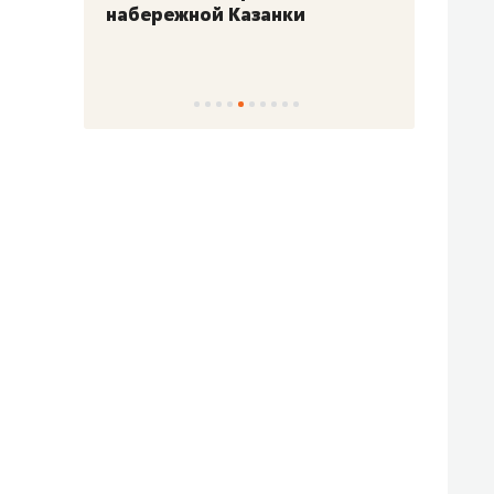
набережной Казанки
«Барк
«Рез