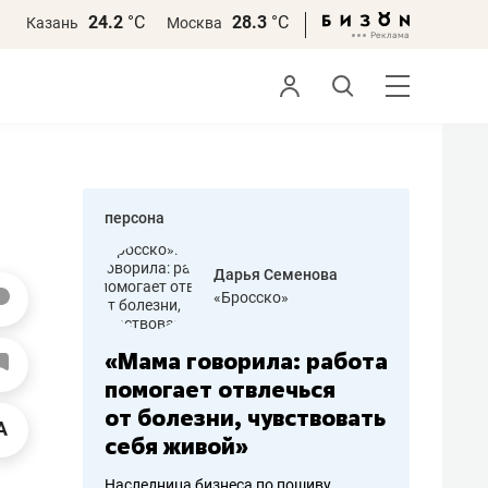
24.2
°С
28.3
°С
Казань
Москва
персона
бодец
Дарья Семенова
 решения»
«Бросско»
«Мама говорила: работа
«Не зна
вообще,
помогает отвлечься
правил,
от болезни, чувствовать
потерят
себя живой»
полгода
ирмы
Наследница бизнеса по пошиву
Как бизнесу 