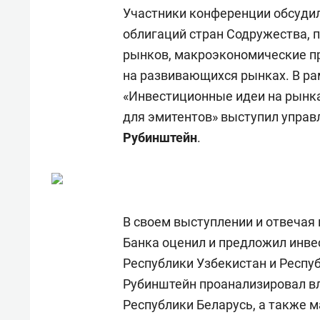
состоянием как основа
«Гонк
Участники конференции обсуди
антихрупких команд
облигаций стран Содружества, 
рынков, макроэкономические п
на развивающихся рынках. В ра
«Инвестиционные идеи на рынка
для эмитентов» выступил упра
Рубинштейн
.
В своем выступлении и отвечая 
Банка оценил и предложил инве
Республики Узбекистан и Респу
Рубинштейн проанализировал вл
Республики Беларусь, а также 