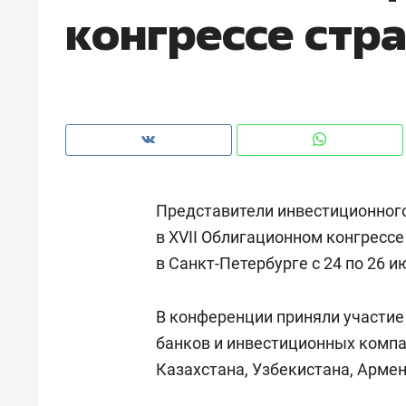
конгрессе стра
Представители инвестиционного
в XVII Облигационном конгрессе
в Санкт-Петербурге с 24 по 26 и
В конференции приняли участие
Рекомендуем
Рекоме
банков и инвестиционных компан
и Face
Опыт выживания в дикой
Мекси
Казахстана, Узбекистана, Армен
 будет
природе, работа
и ваго
ва»
с ментальным и физическим
в Мен