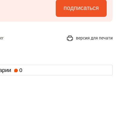
подписаться
er
версия для печати
арии
0