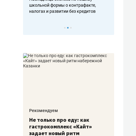
н, дотошных
школьной формы о контрафакте,
рынки, почем
осах мастеров
налогах и развитии без кредитов
чем интересе
Рекомендуем
Рекоме
аждые
Не только про еду: как
Элитн
канал»
гастрокомплекс «Кайт»
и бре
рии
задает новый ритм
гаран