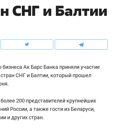
н СНГ и Балтии
рынки, почему надо знать аксакалов и
о трехкратном росте це
чем интересен Оман?
клиентах и чудных запр
 бизнеса Ак Барс Банка приняли участие
 стран СНГ и Балтии, который прошел
юня.
 более 200 представителей крупнейших
ндуем
Рекомендуем
ий России, а также гости из Беларуси,
ка, рок-концерт
«Прорывы случались к
ии и других стран.
н с чак-чаком: как
30 метров»: как «Водо
делеевске прошла
лечит подземные арте