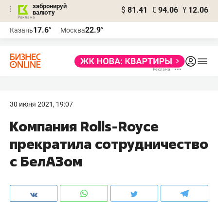
забронируй
$
81.41
€
94.06
¥
12.06
валюту
17.6°
22.9°
Казань
Москва
30 июня 2021, 19:07
Компания Rolls-Royce
прекратила сотрудничество
с БелАЗом