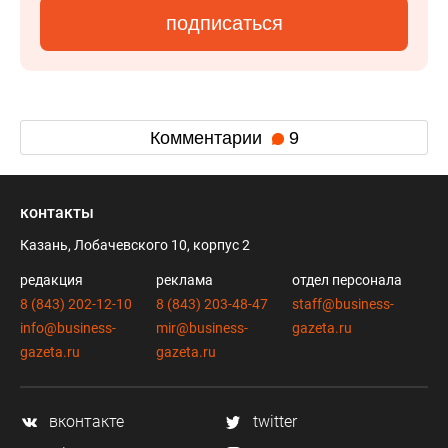
подписаться
Комментарии
9
контакты
Казань, Лобачевского 10, корпус 2
редакция
реклама
отдел персонала
8 (843) 202-12-10
8 (843) 203-48-47
staff@business-
info@business-
mir@business-
gazeta.ru
gazeta.ru
gazeta.ru
вконтакте
twitter