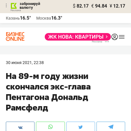
забронируй
$
82.17
€
94.84
¥
12.17
валюту
16.5°
16.3°
Казань
Москва
30 июня 2021, 22:38
На 89-м году жизни
скончался экс-глава
Пентагона Дональд
Рамсфелд