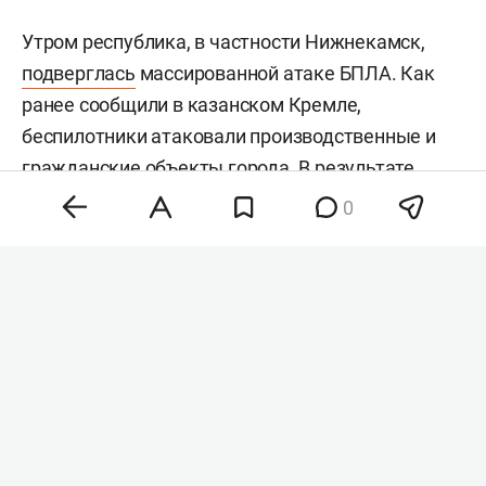
Утром республика, в частности Нижнекамск,
подверглась
массированной атаке БПЛА. Как
ранее сообщили в казанском Кремле,
беспилотники атаковали производственные и
гражданские объекты города. В результате
атаки
погибли
12 человек, еще 39 пострадали, в
0
Татарстане
объявили
траур. В Нижнекамск
направили дополнительные медицинские
бригады из Набережных Челнов и Казани.
#
происшествия
Комментарии
0