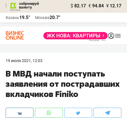
забронируй
$
82.17
€
94.84
¥
12.17
валюту
19.5°
20.7°
Казань
Москва
19 июля 2021, 12:03
В МВД начали поступать
заявления от пострадавших
вкладчиков Finiko