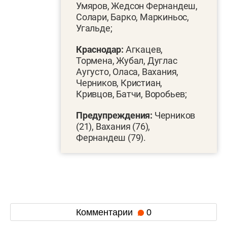
Умяров, Жедсон Фернандеш,
Солари, Барко, Маркиньос,
Угальде;
Краснодар:
Агкацев,
Тормена, Жубал, Дуглас
Аугусто, Оласа, Вахания,
Черников, Кристиан,
Кривцов, Батчи, Воробьев;
Предупреждения:
Черников
(21), Вахания (76),
Фернандеш (79).
Комментарии
0