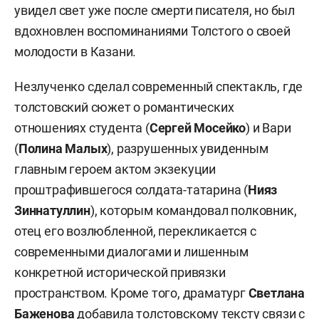
увидел свет уже после смерти писателя, но был
вдохновлен воспоминаниями Толстого о своей
молодости в Казани.
Незлученко сделал современный спектакль, где
толстовский сюжет о романтических
отношениях студента (
Сергей Мосейко
) и Вари
(
Полина Малых
), разрушенных увиденным
главным героем актом экзекуции
проштрафившегося солдата-татарина (
Нияз
Зиннатуллин
), которым командовал полковник,
отец его возлюбленной, перекликается с
современными диалогами и лишенным
конкретной исторической привязки
пространством. Кроме того, драматург
Светлана
Баженова
добавила толстовскому тексту связи с