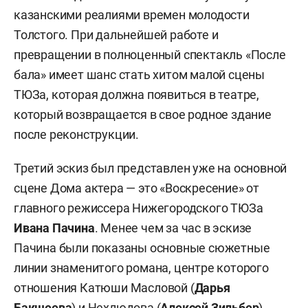
казанскими реалиями времен молодости
Толстого. При дальнейшей работе и
превращении в полноценный спектакль «После
бала» имеет шанс стать хитом малой сцены
ТЮЗа, которая должна появиться в театре,
который возвращается в свое родное здание
после реконструкции.
Третий эскиз был представлен уже на основной
сцене Дома актера — это «Воскресение» от
главного режиссера Нижегородского ТЮЗа
Ивана Пачина
. Менее чем за час в эскизе
Пачина были показаны основные сюжетные
линии знаменитого романа, центре которого
отношения Катюши Масловой (
Дарья
Бакшеева
) и Нехлюдова (
Алексей Зильбер
),