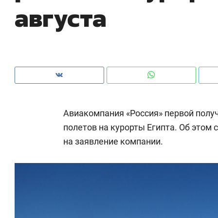
августа
рынки, почему надо знать аксакалов и
о 
чем интересен Оман?
кл
Авиакомпания «Россия» первой полу
полетов на курорты Египта. Об этом
на заявление компании.
Рекомендуем
Рекомендуем
Как ГК «МИР ГРУПП» и ВТБ
150 камер 
создают оазис жилого
ID вместо 
комфорта под Казанью
безопаснос