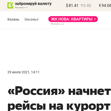
забронируй валюту
$
81.41
0.48
€
94.0
Казань
Закамье
Василь Мазитов
МАРТ
29 июля 2021, 14:11
«Не зная местных
«
«Россия» начне
правил, бизнес может
н
потерять минимум
ч
рейсы на курорт
полгода»
р
Как бизнесу выйти на зарубежные
Вл