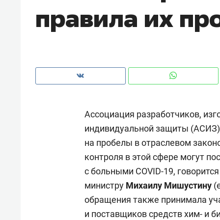
правила их пр
рынки, почему надо знать аксакал
чем интересен Оман?
Ассоциация разработчиков, изг
индивидуальной защиты (АСИЗ)
на пробелы в отраслевом закон
контроля в этой сфере могут п
с больными COVID-19, говорится
Рекомендуем
Рекоме
министру
Михаилу Мишустину
(
Как ГК «МИР ГРУПП» и ВТБ
150 ка
обращения также принимала уча
создают оазис жилого
ID вме
и поставщиков средств хим- и б
комфорта под Казанью
безоп