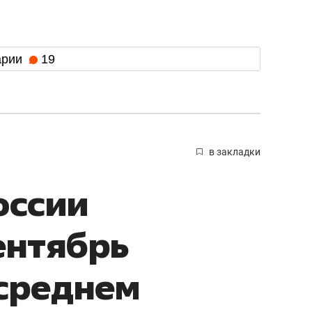
арии
19
в закладки
оссии
ентябрь
среднем