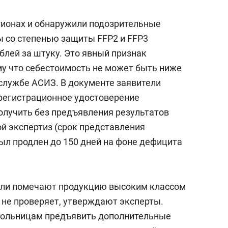
состоянием как основа
антихрупких команд
гионах и обнаружили подозрительные
ы со степенью защиты FFP2 и FFP3
ублей за штуку. Это явный признак
му что себестоимость не может быть ниже
-службе АСИЗ. В документе заявители
 регистрационное удостоверение
олучить без предъявления результатов
й экспертиз (срок представления
л продлен до 150 дней на фоне дефицита
ели помечают продукцию высоким классом
 не проверяет, утверждают эксперты.
 больницам предъявить дополнительные