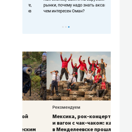
рафакте,
рынки, почему надо знать аксакалов и
о трехкратно
кредитов
чем интересен Оман?
клиентах и ч
Рекомендуем
Рекоме
ой
Мексика, рок-концерт
«Прор
и вагон с чак-чаком: как
30 ме
еским
в Менделеевске прошла
лечит