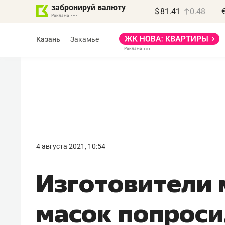
забронируй валюту
$
81.41
0.48
Казань
Закамье
Василь Мазитов
МАРТ
4 августа 2021, 10:54
«Не зная местных
Изготовители
правил, бизнес может
потерять минимум
масок попроси
полгода»
Как бизнесу выйти на зарубежные