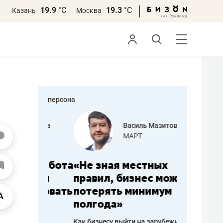
19.9
°С
19.3
°С
Казань
Москва
персона
еменова
Василь Мазитов
»
МАРТ
а: работа
«Не зная местных
«Мне лу
ечься
правил, бизнес может
не зара
вствовать
потерять минимум
чем пот
полгода»
репутац
пошиву
Как бизнесу выйти на зарубежные
Владелец от