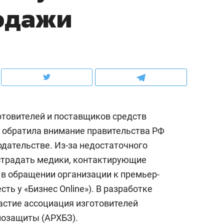
одажи
ов и
о трехкратном росте цен, дотошных
школьной формы о конт
клиентах и чудных запросах мастеров
налогах и развитии без 
отовителей и поставщиков средств
 обратила внимание правительства РФ
одательстве. Из-за недостаточного
острадать медики, контактирующие
 в обращении организации к премьер-
ндуем
Рекомендуем
есть у «Бизнес Online»). В разработке
мер до квартиры и Face
Опыт выживания в дик
стие ассоциация изготовителей
сто ключа: какой будет
природе, работа
иозащиты (АРХБЗ).
асность в ЖК «Нова»
с ментальным и физич