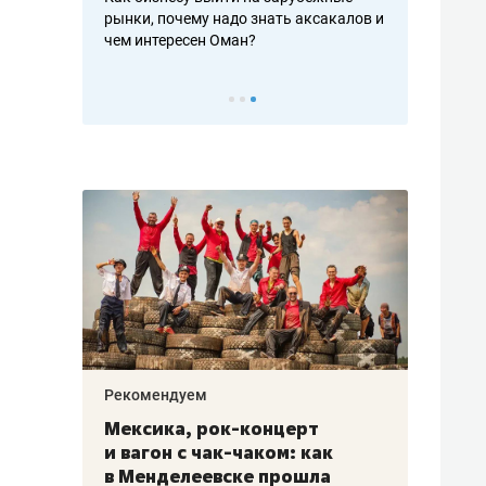
рафакте,
рынки, почему надо знать аксакалов и
о трехкратно
кредитов
чем интересен Оман?
клиентах и ч
Рекомендуем
Рекоме
ой
Мексика, рок-концерт
«Прор
и вагон с чак-чаком: как
30 ме
еским
в Менделеевске прошла
лечит