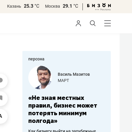
25.3
°С
29.1
°С
Казань
Москва
персона
еменова
Василь Мазитов
»
МАРТ
а: работа
«Не зная местных
«Мне лу
ечься
правил, бизнес может
не зара
вствовать
потерять минимум
чем пот
полгода»
репутац
пошиву
Как бизнесу выйти на зарубежные
Владелец от