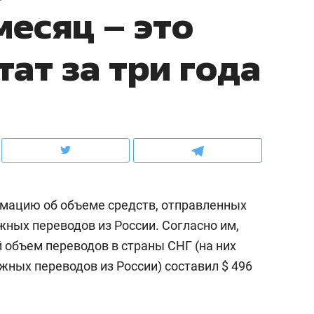
месяц – это
ов и
о трехкратном росте цен, дотошных
школьной формы о конт
клиентах и чудных запросах мастеров
налогах и развитии без 
ат за три года
мацию об объеме средств, отправленных
ных переводов из России. Согласно им,
 объем переводов в страны СНГ (на них
ндуем
Рекомендуем
жных переводов из России) составил $ 496
мер до квартиры и Face
Опыт выживания в дик
сто ключа: какой будет
природе, работа
асность в ЖК «Нова»
с ментальным и физич