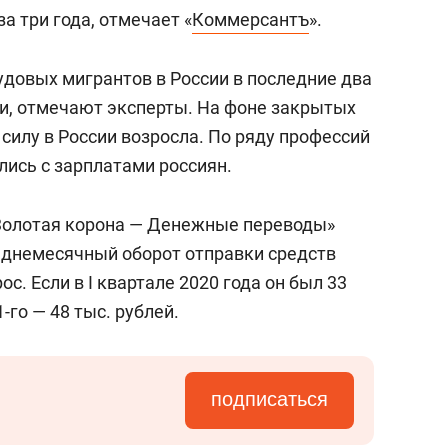
состоянием как основа
а три года, отмечает «
Коммерсантъ
».
антихрупких команд
удовых мигрантов в России в последние два
ли, отмечают эксперты. На фоне закрытых
силу в России возросла. По ряду профессий
ись с зарплатами россиян.
«Золотая корона — Денежные переводы»
реднемесячный оборот отправки средств
ос. Если в I квартале 2020 года он был 33
1-го — 48 тыс. рублей.
подписаться