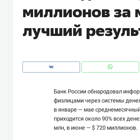
миллионов за 
рынки, почему надо знать аксакал
чем интересен Оман?
лучший результ
Банк России обнародовал инфор
физлицами через системы денеж
в январе — мае среднемесячный
Рекомендуем
Рекоме
приходится около 90% всех дене
Как ГК «МИР ГРУПП» и ВТБ
150 ка
млн, в июне — $ 720 миллионов.
создают оазис жилого
ID вме
комфорта под Казанью
безоп