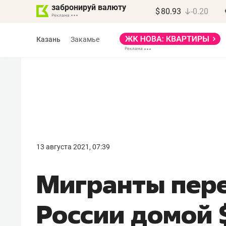
забронируй валюту
$
80.93
-0.20
Казань
Закамье
Василь Мазитов
МАРТ
13 августа 2021, 07:39
«Не зная местных
Мигранты пере
правил, бизнес может
потерять минимум
России домой 
полгода»
Как бизнесу выйти на зарубежные