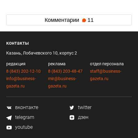
Комментарии
11
контакты
Казань, Лобачевского 10, корпус 2
редакция
реклама
отдел персонала
8 (843) 202-12-10
8 (843) 203-48-47
staff@business-
info@business-
mir@business-
gazeta.ru
gazeta.ru
gazeta.ru
вконтакте
twitter
telegram
дзен
youtube