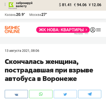
забронируй
$
81.41
€
94.06
¥
12.06
валюту
20.9°
27°
Казань
Москва
13 августа 2021, 08:06
Скончалась женщина,
пострадавшая при взрыве
автобуса в Воронеже