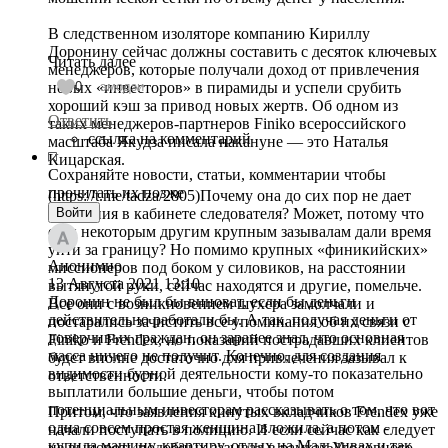
В следственном изоляторе компанию Кириллу
Доронину сейчас должны составить с десяток ключевых
Читать далее
менеджеров, которые получали доход от привлечения
новых «инвесторов» в пирамиды и успели срубить
0
эмодзи
хороший кэш за привод новых жертв. Об одном из
Ответить
таких менеджеров-партнеров Finiko всероссийского
ссылка на комментарий
масштаба Якудза писала накануне — это Наталья
Кицарская.
Сохраняйте новости, статьи, комментарии чтобы
прочитать их позже
(https://t.me/tadza/2805)Почему она до сих пор не дает
показания в кабинете следователя? Может, потому что
Войти
ей и некоторым другим крупным зазывалам дали время
уйти за границу? Но помимо крупных «финикийских»
Анонимно
миссионеров под боком у силовиков, на расстоянии
13 Августа 2021
13:10
вытянутой руки, сейчас находятся и другие, помельче.
Доронин не был бы виноват, если бы деньги
Все они с возникновением шухера замолчали и
действительно работали бы. А так, получая деньги от
постарались зачистить все упоминания об их связи с
доверчивых граждан, он заранее знал, что основная
Finiko и Frendex, но показаний пострадавших клиентов
масса ничего не получит. Конечно, для создания
будет вполне достаточно для привлечения зазывал к
видимости бурной деятельности кому-то показательно
ответственности.
выплатили большие деньги, чтобы потом
потенциальным инвесторам рассказывать о том, что вот
Притом, что заявления кинутых вкладчиков Frendex уже
одна совсем простая женщина вложила, а потом -
начали поступать в полицию. И если сейчас как следует
купила машину, квартиру, отдых на Мальдивах и так
не выпороть подобных зазывал в рамках Уголовного