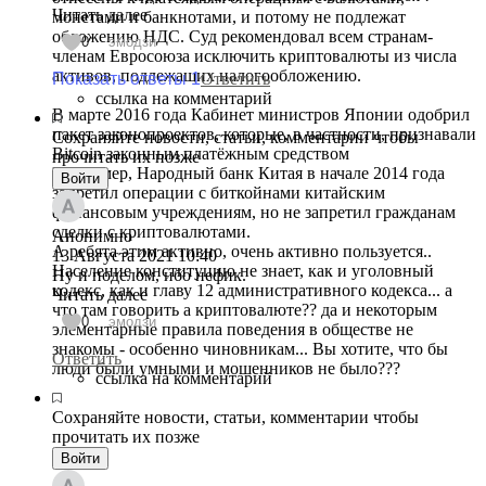
Читать далее
монетами и банкнотами, и потому не подлежат
обложению НДС. Суд рекомендовал всем странам-
0
эмодзи
членам Евросоюза исключить криптовалюты из числа
активов, подлежащих налогообложению.
Показать ответы 1
Ответить
ссылка на комментарий
В марте 2016 года Кабинет министров Японии одобрил
пакет законопроектов, которые, в частности, признавали
Сохраняйте новости, статьи, комментарии чтобы
Bitcoin законным платёжным средством
прочитать их позже
Например, Народный банк Китая в начале 2014 года
Войти
запретил операции с биткойнами китайским
финансовым учреждениям, но не запретил гражданам
сделки с криптовалютами.
Анонимно
А ребята этим активно, очень активно пользуется..
13 Августа 2021
10:40
Население конституцию не знает, как и уголовный
Ну и поделом, ибо нефик.
кодекс, как и главу 12 административного кодекса... а
Читать далее
что там говорить а криптовалюте?? да и некоторым
0
эмодзи
элементарные правила поведения в обществе не
знакомы - особенно чиновникам... Вы хотите, что бы
Ответить
люди были умными и мошенников не было???
ссылка на комментарий
Сохраняйте новости, статьи, комментарии чтобы
прочитать их позже
Войти