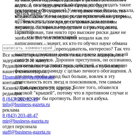
далее. А скольких людей обобрали чтобы создать такие
кодекса, то в будущем такие ситуации будут
рекламные обогащения? У меня знакомая бегала, искала,
повторяться. В сущности, это прямое пособничество
Читать далее
кто даст деньги под залог ее единственной квартиры,
мошенникам. Но менеджеры по привлечению уверены,
причем в этих поисках ее сопровождала милая
0
эмодзи
что отвечать за все придется только основателям
женщина, которая и мне вещала о том, что доход
пирамид. Силовикам предстоит их разочаровать.
Ответить
гарантирован, там никто про высокие риски даже не
ссылка на комментарий
заикался. Все эти поисковики вещали как по
написанному - значит, их кто-то обучил науке обмана
людей. Кто же этот преподаватель, интересно? Так что
выступая адвокатом дьявола не нужно держать людей
Все комментарии публикуются только после модерации с
совсем за идиотов. Доронин преступник, он осознанно,
задержкой 2-10 минут.
понимая последствия своих действий, создал именно
Редакция оставляет за собой право отказать в публикации
финансовую пирамиду с целью личного обогащения. А
вашего комментария.
для того, чтобы доход был больше, вовлек в эту
Правила модерирования
.
деятельность всех звезд и поисковиков, тем самым
контакты
создав преступную группу. Более того, обзавелся
Казань, Лобачевского 10, корпус 2
высокой "крышей", потому что в противном случае и
редакция
года не смог бы протянуть. Вот и вся азбука.
8 (843) 202-12-10
info@business-gazeta.ru
реклама
8 (843) 203-48-47
mir@business-gazeta.ru
отдел персонала
staff@business-gazeta.ru