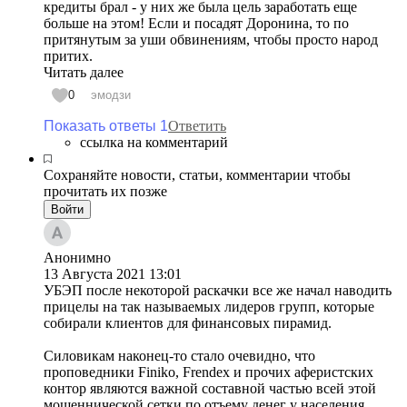
кредиты брал - у них же была цель заработать еще
больше на этом! Если и посадят Доронина, то по
притянутым за уши обвинениям, чтобы просто народ
притих.
Читать далее
0
эмодзи
Показать ответы 1
Ответить
ссылка на комментарий
Сохраняйте новости, статьи, комментарии чтобы
прочитать их позже
Войти
Анонимно
13 Августа 2021
13:01
УБЭП после некоторой раскачки все же начал наводить
прицелы на так называемых лидеров групп, которые
собирали клиентов для финансовых пирамид.
Силовикам наконец-то стало очевидно, что
проповедники Finiko, Frendex и прочих аферистских
контор являются важной составной частью всей этой
мошеннической сетки по отъему денег у населения.