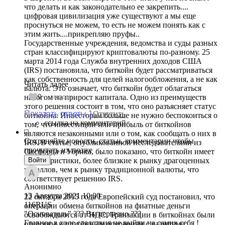
что делать и как законодательно ее закрепить....
цифровая цивилизация уже существуют а мы еще
проснуться не можем, то есть не можем понять как с
этим жить....прикрепляю пруфы..
Государственные учреждения, ведомства и суды разных
стран классифицируют криптовалюты по-разному. 25
марта 2014 года Служба внутренних доходов США
(IRS) постановила, что биткойн будет рассматриваться
как собственность для целей налогообложения, а не как
Читать далее
валюта. Это означает, что биткойн будет облагаться
налогом на прирост капитала. Одно из преимуществ
0
эмодзи
этого решения состоит в том, что оно разъясняет статус
Показать ответы 1
Ответить
биткойна. Инвесторам больше не нужно беспокоиться о
ссылка на комментарий
том, что инвестиции или прибыль от биткойнов
являются незаконными или о том, как сообщать о них в
Сохраняйте новости, статьи, комментарии чтобы
IRS. В статье, опубликованной исследователями из
прочитать их позже
Оксфорда и Уорика, было показано, что биткойн имеет
характеристики, более близкие к рынку драгоценных
Войти
металлов, чем к рынку традиционной валюты, что
соответствует решению IRS.
Анонимно
13 Августа 2021
10:00
22 октября 2015 года Европейский суд постановил, что
116RUS
операции обмена биткойнов на фиатные деньги
"Основатель" ??? Вы серьезно ???
освобождаются от НДС. Транзакции в биткойнах были
Главное в ходе следствия не выйти на самих себя !
отнесены к платёжным операциям с валютами,