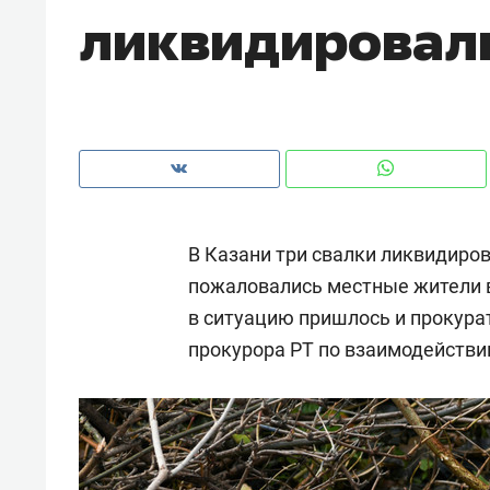
ликвидировали
рынки, почему надо знать аксакал
чем интересен Оман?
В Казани три свалки ликвидирова
пожаловались местные жители 
в ситуацию пришлось и прокура
прокурора РТ по взаимодейств
Рекомендуем
Рекоме
Как ГК «МИР ГРУПП» и ВТБ
150 ка
создают оазис жилого
ID вме
комфорта под Казанью
безоп