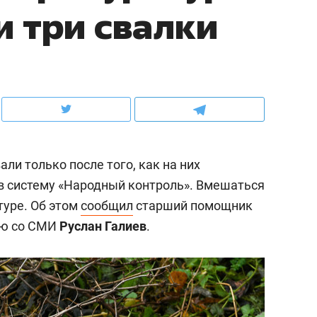
 три свалки
ов и
о трехкратном росте цен, дотошных
школьной формы о конт
клиентах и чудных запросах мастеров
налогах и развитии без 
ли только после того, как на них
в систему «Народный контроль». Вмешаться
туре. Об этом
сообщил
старший помощник
ию со СМИ
Руслан Галиев
.
ндуем
Рекомендуем
мер до квартиры и Face
Опыт выживания в дик
сто ключа: какой будет
природе, работа
асность в ЖК «Нова»
с ментальным и физич