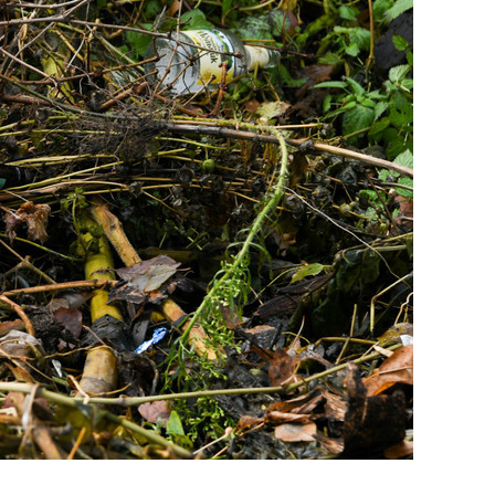
состоянием как основа
антихрупких команд