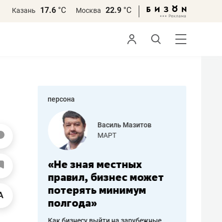
17.6
°С
22.9
°С
Казань
Москва
персона
еменова
Василь Мазитов
»
МАРТ
а: работа
«Не зная местных
«Мне лу
ечься
правил, бизнес может
не зара
вствовать
потерять минимум
чем пот
полгода»
репутац
пошиву
Как бизнесу выйти на зарубежные
Владелец от