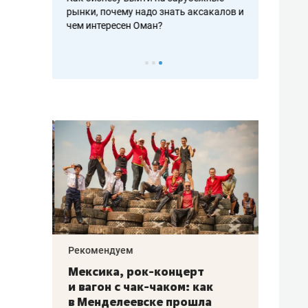
рафакте,
рынки, почему надо знать аксакалов и
о трехкратно
кредитов
чем интересен Оман?
клиентах и ч
Рекомендуем
Рекоме
ой
Мексика, рок-концерт
«Прор
и вагон с чак-чаком: как
30 ме
еским
в Менделеевске прошла
лечит