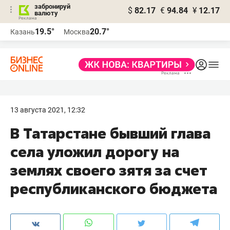
забронируй
$
82.17
€
94.84
¥
12.17
валюту
19.5°
20.7°
Казань
Москва
13 августа 2021, 12:32
В Татарстане бывший глава
села уложил дорогу на
землях своего зятя за счет
республиканского бюджета