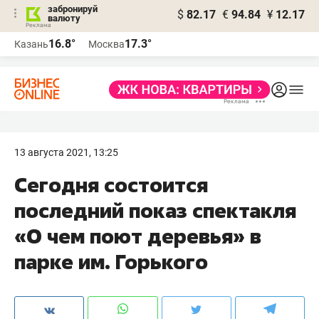
забронируй
$
82.17
€
94.84
¥
12.17
валюту
16.8°
17.3°
Казань
Москва
13 августа 2021, 13:25
Сегодня состоится
последний показ спектакля
«О чем поют деревья» в
парке им. Горького