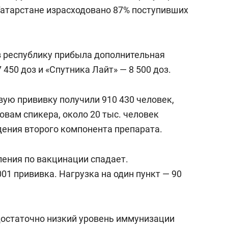
состоянием как основа
Татарстане израсходовано 87% поступивших
антихрупких команд
 в республику прибыла дополнительная
 450 доз и «Спутника Лайт» — 8 500 доз.
вую прививку получили 910 430 человек,
ловам спикера, около 20 тыс. человек
ения второго компонента препарата.
ления по вакцинации спадает.
01 прививка. Нагрузка на один пункт — 90
достаточно низкий уровень иммунизации