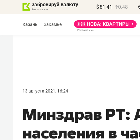
забронируй валюту
$
81.41
0.48
Казань
Закамье
Василь Мазитов
МАРТ
13 августа 2021, 16:24
«Не зная местных
Минздрав РТ: 
правил, бизнес может
потерять минимум
населения в ча
полгода»
Как бизнесу выйти на зарубежные