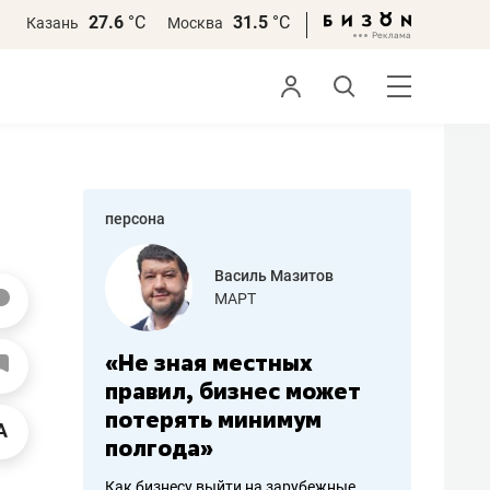
27.6
°С
31.5
°С
Казань
Москва
персона
еменова
Василь Мазитов
»
МАРТ
а: работа
«Не зная местных
«Мне лу
ечься
правил, бизнес может
не зара
вствовать
потерять минимум
чем пот
полгода»
репутац
пошиву
Как бизнесу выйти на зарубежные
Владелец от