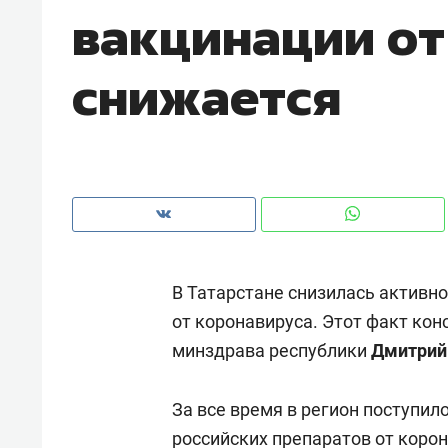
вакцинации от
рынки, почему надо знать аксакал
чем интересен Оман?
снижается
В Татарстане снизилась активно
от коронавируса. Этот факт ко
минздрава республики
Дмитрий
Рекомендуем
Рекоме
Как ГК «МИР ГРУПП» и ВТБ
150 ка
За все время в регион поступил
создают оазис жилого
ID вме
комфорта под Казанью
российских препаратов от корон
безоп