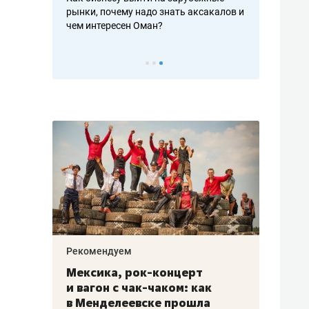
рафакте,
рынки, почему надо знать аксакалов и
о трехкратно
кредитов
чем интересен Оман?
клиентах и ч
Рекомендуем
Рекоме
ой
Мексика, рок-концерт
«Прор
и вагон с чак-чаком: как
30 ме
еским
в Менделеевске прошла
лечит