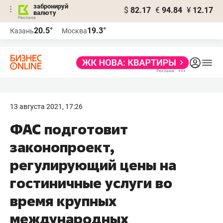
забронируй
$
82.17
€
94.84
¥
12.17
валюту
20.5°
19.3°
Казань
Москва
13 августа 2021, 17:26
ФАС подготовит
законопроект,
регулирующий цены на
гостиничные услуги во
время крупных
международных