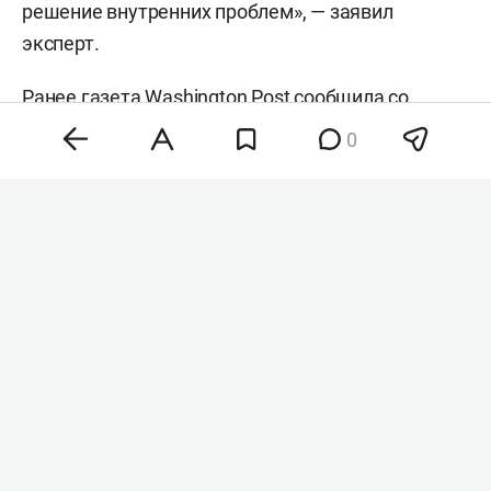
решение внутренних проблем», — заявил
эксперт.
Ранее газета
Washington Post
сообщила со
ссылкой на источники, что
Дональд Трамп
в
0
частном порядке поддерживает кандидатуру
Вэнса на выборах 2028 года. По данным
издания, президент США рассматривает своего
вице-президента как возможного преемника во
главе республиканской партии.
#
#
сша
выборы в сша
Комментарии
0