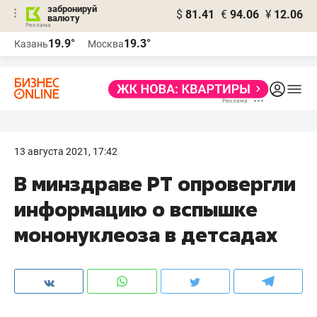
забронируй
$
81.41
€
94.06
¥
12.06
валюту
19.9°
19.3°
Казань
Москва
13 августа 2021, 17:42
В минздраве РТ опровергли
информацию о вспышке
мононуклеоза в детсадах