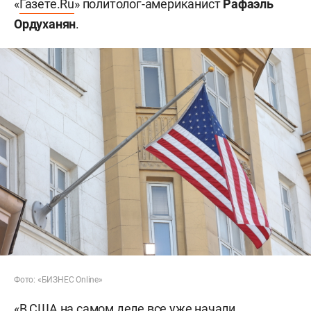
«
Газете.Ru
» политолог-американист
Рафаэль
Ордуханян
.
Фото: «БИЗНЕС Online»
«В США на самом деле все уже начали