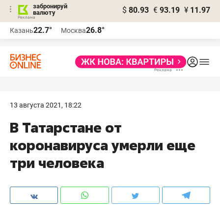
забронируй
$
80.93
€
93.19
¥
11.97
валюту
22.7°
26.8°
Казань
Москва
13 августа 2021, 18:22
В Татарстане от
коронавируса умерли еще
три человека