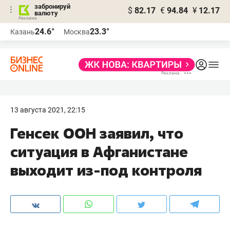
забронируй
$
82.17
€
94.84
¥
12.17
валюту
24.6°
23.3°
Казань
Москва
13 августа 2021, 22:15
Генсек ООН заявил, что
ситуация в Афганистане
выходит из-под контроля