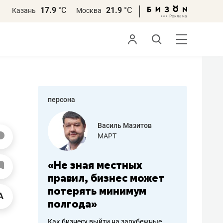
17.9
°С
21.9
°С
Казань
Москва
персона
еменова
Василь Мазитов
»
МАРТ
а: работа
«Не зная местных
«Мне лу
ечься
правил, бизнес может
не зара
вствовать
потерять минимум
чем пот
полгода»
репутац
пошиву
Как бизнесу выйти на зарубежные
Владелец от