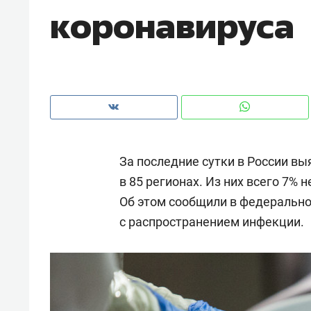
коронавируса
рынки, почему надо знать аксакал
чем интересен Оман?
За последние сутки в России вы
в 85 регионах. Из них всего 7% 
Об этом сообщили в федерально
с распространением инфекции.
Рекомендуем
Рекоме
Как ГК «МИР ГРУПП» и ВТБ
150 ка
создают оазис жилого
ID вме
комфорта под Казанью
безоп