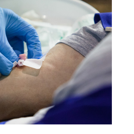
состоянием как основа
антихрупких команд