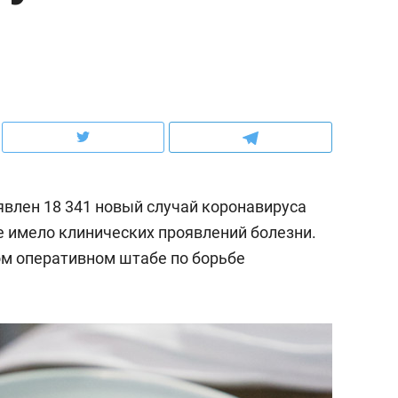
ов и
о трехкратном росте цен, дотошных
школьной формы о конт
клиентах и чудных запросах мастеров
налогах и развитии без 
явлен 18 341 новый случай коронавируса
не имело клинических проявлений болезни.
м оперативном штабе по борьбе
ндуем
Рекомендуем
мер до квартиры и Face
Опыт выживания в дик
сто ключа: какой будет
природе, работа
асность в ЖК «Нова»
с ментальным и физич