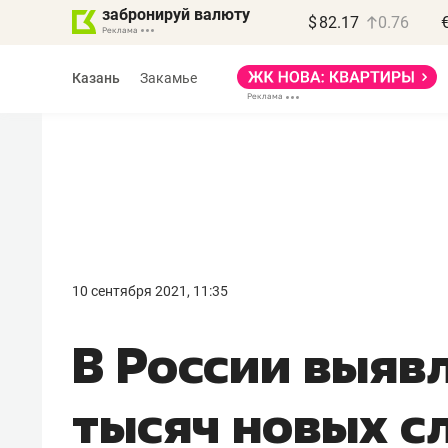
забронируй валюту
$
82.17
0.76
Казань
Закамье
Василь Мазитов
МАРТ
10 сентября 2021, 11:35
«Не зная местных
В России выяв
правил, бизнес может
потерять минимум
тысяч новых с
полгода»
Как бизнесу выйти на зарубежные