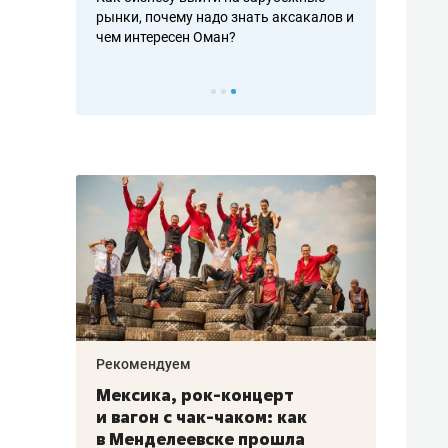
рафакте,
рынки, почему надо знать аксакалов и
о трехкратно
кредитов
чем интересен Оман?
клиентах и ч
Рекомендуем
Рекоме
ой
Мексика, рок-концерт
«Прор
и вагон с чак-чаком: как
30 ме
еским
в Менделеевске прошла
лечит