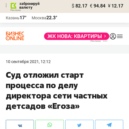
забронируй
$
82.17
€
94.84
¥
12.17
валюту
17°
22.3°
Казань
Москва
10 сентября 2021, 12:12
Суд отложил старт
процесса по делу
директора сети частных
детсадов «Егоза»