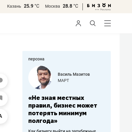
25.9
°С
28.8
°С
Казань
Москва
персона
еменова
Василь Мазитов
»
МАРТ
а: работа
«Не зная местных
«Мне лу
ечься
правил, бизнес может
не зара
вствовать
потерять минимум
чем пот
полгода»
репутац
пошиву
Как бизнесу выйти на зарубежные
Владелец от