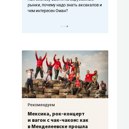
рафакте,
рынки, почему надо знать аксакалов и
о трехкратно
кредитов
чем интересен Оман?
клиентах и ч
Рекомендуем
Рекоме
ой
Мексика, рок-концерт
«Прор
и вагон с чак-чаком: как
30 ме
еским
в Менделеевске прошла
лечит