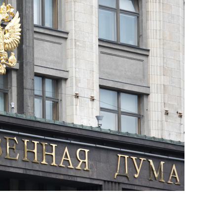
состоянием как основа
антихрупких команд