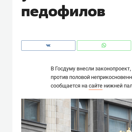
педофилов
рынки, почему надо знать аксакал
чем интересен Оман?
В Госдуму внесли законопроект
против половой неприкосновенн
сообщается на
сайте
нижней пал
Рекомендуем
Рекоме
Как ГК «МИР ГРУПП» и ВТБ
150 ка
создают оазис жилого
ID вме
комфорта под Казанью
безоп