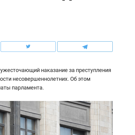
ов и
о трехкратном росте цен, дотошных
школьной формы о конт
клиентах и чудных запросах мастеров
налогах и развитии без 
, ужесточающий наказание за преступления
ости несовершеннолетних. Об этом
аты парламента.
ндуем
Рекомендуем
мер до квартиры и Face
Опыт выживания в дик
сто ключа: какой будет
природе, работа
асность в ЖК «Нова»
с ментальным и физич