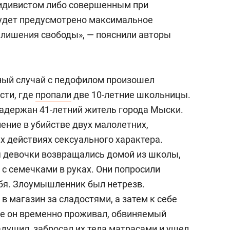
идивистом либо совершенным при
будет предусмотрено максимальное
 лишения свободы», — пояснили авторы
ный случай с педофилом произошел
сти, где
пропали
две 10-летние школьницы.
задержан 41-летний житель города Мыски.
ение в убийстве двух малолетних,
х действиях сексуального характера.
ря девочки возвращались домой из школы,
с семечками в руках. Они попросили
убя. Злоумышленник был нетрезв.
в магазин за сладостями, а затем к себе
где он временно проживал, обвиняемый
адушил, забросал их тела матрасами и ушел