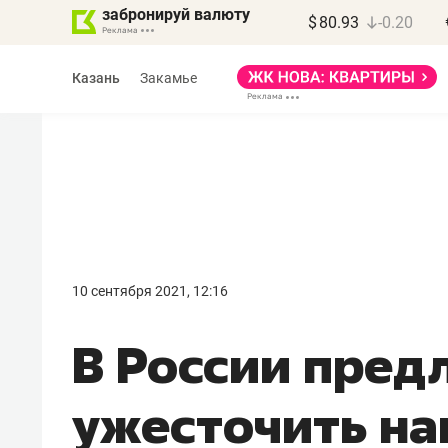
забронируй валюту
$
80.93
-0.20
Казань
Закамье
Василь Мазитов
МАРТ
10 сентября 2021, 12:16
«Не зная местных
В России пре
правил, бизнес может
потерять минимум
ужесточить на
полгода»
Как бизнесу выйти на зарубежные