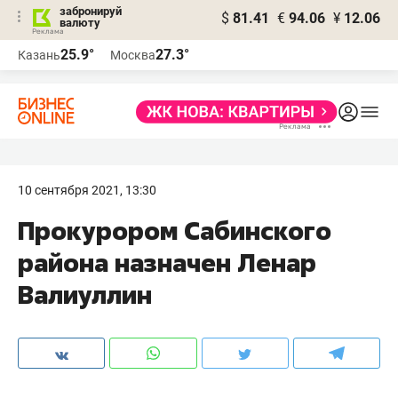
забронируй
$
81.41
€
94.06
¥
12.06
валюту
25.9°
27.3°
Казань
Москва
10 сентября 2021, 13:30
Прокурором Сабинского
района назначен Ленар
Валиуллин