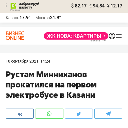
забронируй
$
82.17
€
94.84
¥
12.17
валюту
17.9°
21.9°
Казань
Москва
10 сентября 2021, 14:24
Рустам Минниханов
прокатился на первом
электробусе в Казани