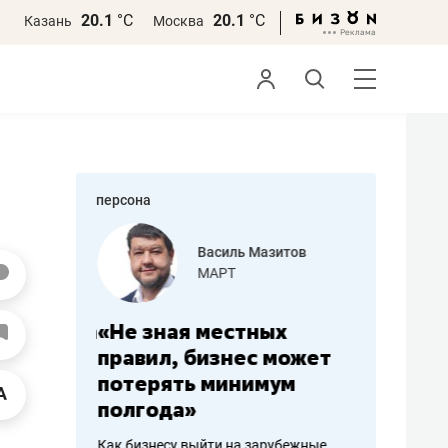
20.1
°С
20.1
°С
Казань
Москва
персона
еменова
Василь Мазитов
»
МАРТ
а: работа
«Не зная местных
«Мне лу
ечься
правил, бизнес может
не зара
вствовать
потерять минимум
чем пот
полгода»
репутац
пошиву
Как бизнесу выйти на зарубежные
Владелец от