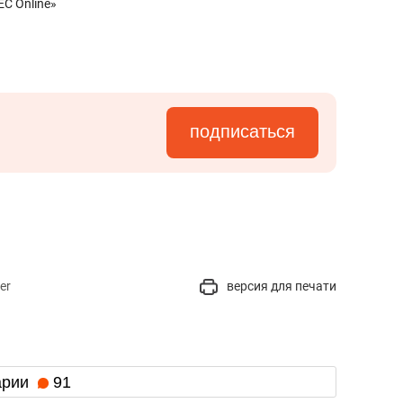
С Online»
подписаться
er
версия для печати
арии
91