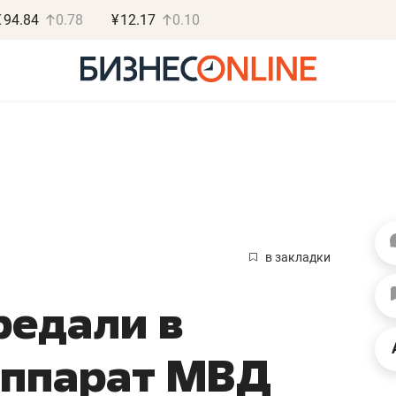
€
94.84
0.78
¥
12.17
0.10
Роман Ободец
Дарья С
«Готовые решения»
«Бросско
в закладки
«Мне лучше
«Мама говорил
редали в
не заработать вообще,
помогает отвл
чем потерять
от болезни, чу
аппарат МВД
репутацию»
себя живой»
Владелец отделочной фирмы
Наследница бизнеса по 