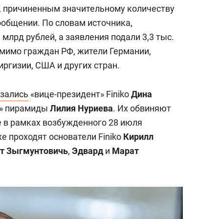
состоянием как основа
, причиненным значительному количеству
антихрупких команд
ообщении. По словам источника,
лрд рублей, а заявления подали 3,3 тыс.
омимо граждан РФ, жители Германии,
иргизии, США и других стран.
зались
«вице-президент» Finiko
Дина
а» пирамиды
Лилия Нуриева
. Их обвиняют
 в рамках возбужденного 28 июля
же проходят основатели Finiko
Кирилл
т Зыгмунтовичь
,
Эдвард
и
Марат