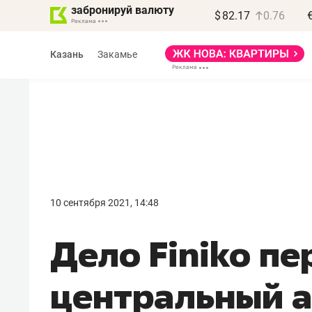
забронируй валюту
$
82.17
0.76
Казань
Закамье
Василь Мазитов
МАРТ
10 сентября 2021, 14:48
«Не зная местных
Дело Finiko пе
правил, бизнес может
потерять минимум
центральный 
полгода»
Как бизнесу выйти на зарубежные