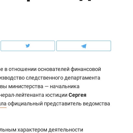
ов и
о трехкратном росте цен, дотошных
школьной формы о конт
клиентах и чудных запросах мастеров
налогах и развитии без 
е в отношении основателей финансовой
оизводство следственного департамента
вы министерства — начальника
енерал-лейтенанта юстиции
Сергея
ила
официальный представитель ведомства
ндуем
Рекомендуем
мер до квартиры и Face
Опыт выживания в дик
сто ключа: какой будет
природе, работа
альным характером деятельности
асность в ЖК «Нова»
с ментальным и физич