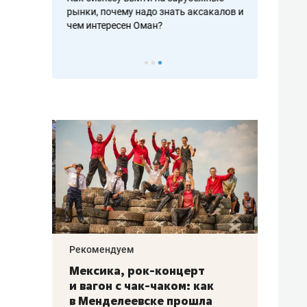
рафакте,
рынки, почему надо знать аксакалов и
о трехкратно
кредитов
чем интересен Оман?
клиентах и ч
Рекомендуем
Рекоме
ой
Мексика, рок-концерт
«Прор
и вагон с чак-чаком: как
30 ме
еским
в Менделеевске прошла
лечит