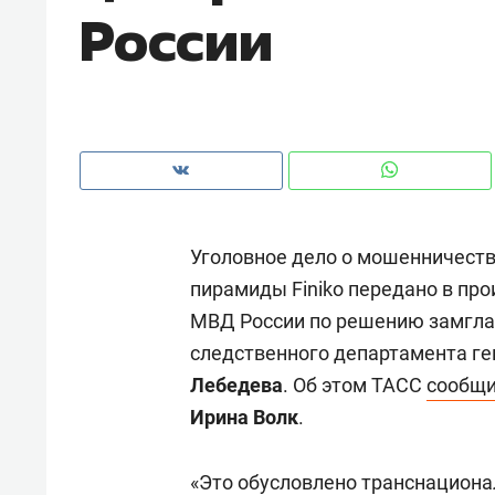
России
рынки, почему надо знать аксакал
чем интересен Оман?
Уголовное дело о мошенничеств
пирамиды Finiko передано в пр
МВД России по решению замгла
следственного департамента г
Лебедева
. Об этом ТАСС
сообщ
Рекомендуем
Рекоме
Ирина Волк
.
Как ГК «МИР ГРУПП» и ВТБ
150 ка
создают оазис жилого
ID вме
«Это обусловлено транснацион
комфорта под Казанью
безоп