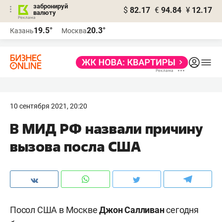
забронируй
$
82.17
€
94.84
¥
12.17
валюту
19.5°
20.3°
Казань
Москва
10 сентября 2021, 20:20
В МИД РФ назвали причину
вызова посла США
Посол США в Москве
Джон Салливан
сегодня