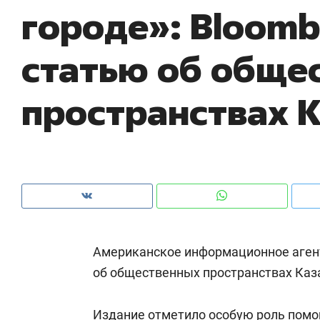
городе»: Bloomb
рынки, почему надо знать аксакалов и
о 
чем интересен Оман?
кл
статью об обще
пространствах 
Американское информационное аген
Рекомендуем
Рекомендуем
об общественных пространствах Каза
Как ГК «МИР ГРУПП» и ВТБ
150 камер 
создают оазис жилого
ID вместо 
комфорта под Казанью
безопаснос
Издание отметило особую роль пом