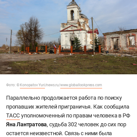
Фото: ©
Konopatov Yuri
/news.ru/
www.globallookpress.com
Параллельно продолжается работа по поиску
пропавших жителей приграничья. Как сообщила
ТАСС
уполномоченный по правам человека в РФ
Яна Лантратова
, судьба 302 человек до сих пор
остается неизвестной. Связь с ними была