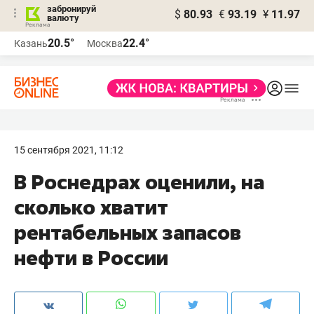
забронируй
$
80.93
€
93.19
¥
11.97
валюту
20.5°
22.4°
Казань
Москва
15 сентября 2021, 11:12
В Роснедрах оценили, на
сколько хватит
рентабельных запасов
нефти в России