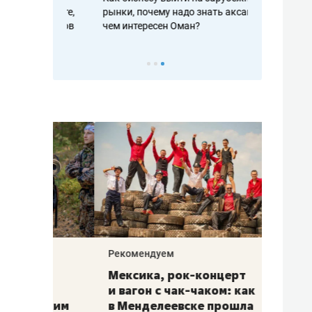
рафакте,
рынки, почему надо знать аксакалов и
о трехкратно
кредитов
чем интересен Оман?
клиентах и ч
Рекомендуем
Рекоме
ой
Мексика, рок-концерт
«Прор
и вагон с чак-чаком: как
30 ме
еским
в Менделеевске прошла
лечит