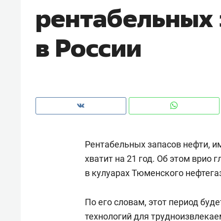
рентабельных 
рынки, почему надо знать аксакал
чем интересен Оман?
в России
Рентабельных запасов нефти, и
хватит на 21 год. Об этом врио
в кулуарах Тюменского нефтега
Рекомендуем
Рекоме
Как ГК «МИР ГРУПП» и ВТБ
150 ка
По его словам, этот период буд
создают оазис жилого
ID вме
комфорта под Казанью
технологий для трудноизвлекае
безоп