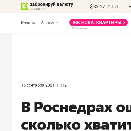
забронируй валюту
$
82.17
0.76
Казань
Закамье
Василь Мазитов
МАРТ
15 сентября 2021, 11:12
«Не зная местных
В Роснедрах о
правил, бизнес может
потерять минимум
сколько хвати
полгода»
Как бизнесу выйти на зарубежные