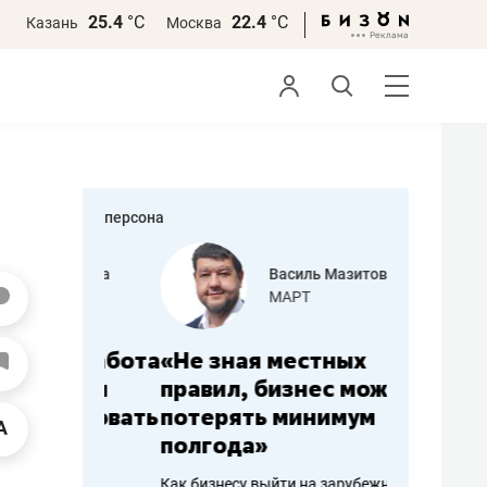
25.4
°С
22.4
°С
Казань
Москва
персона
еменова
Василь Мазитов
»
МАРТ
а: работа
«Не зная местных
«Мне лу
ечься
правил, бизнес может
не зара
вствовать
потерять минимум
чем пот
полгода»
репутац
пошиву
Как бизнесу выйти на зарубежные
Владелец от