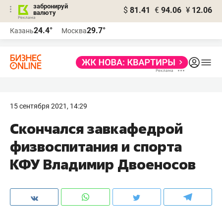
забронируй
$
81.41
€
94.06
¥
12.06
валюту
24.4°
29.7°
Казань
Москва
15 сентября 2021, 14:29
Скончался завкафедрой
физвоспитания и спорта
КФУ Владимир Двоеносов