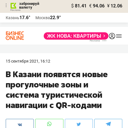
забронируй
$
81.41
€
94.06
¥
12.06
валюту
17.6°
22.9°
Казань
Москва
15 сентября 2021, 16:12
В Казани появятся новые
прогулочные зоны и
система туристической
навигации с QR-кодами