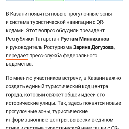
В Казани появятся новые прогулочные зоны
и система туристической навигации с QR-
кодами. Этот вопрос обсудили президент
Республики Татарстан
Рустам Минниханов
и руководитель Ростуризма
З
арина Догузова
,
передает
пресс-служба федерального
ведомства.
По мнению участников встречи, в Казани важно
создать единый туристический код центра
города, который свяжет общей идеей его
исторические улицы. Так, здесь появятся новые
прогулочные зоны, туристические
информационные центры, вывески в едином
стиле и система туристической навигации с QR-