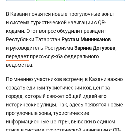
В Казани появятся новые прогулочные зоны
и система туристической навигации с QR-
кодами. Этот вопрос обсудили президент
Республики Татарстан
Рустам Минниханов
и руководитель Ростуризма
З
арина Догузова
,
передает
пресс-служба федерального
ведомства.
По мнению участников встречи, в Казани важно
создать единый туристический код центра
города, который свяжет общей идеей его
исторические улицы. Так, здесь появятся новые
прогулочные зоны, туристические
информационные центры, вывески в едином
стиле и система туристической навигации с QR-