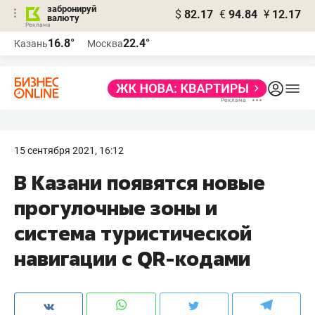
забронируй
$
82.17
€
94.84
¥
12.17
валюту
16.8°
22.4°
Казань
Москва
15 сентября 2021, 16:12
В Казани появятся новые
прогулочные зоны и
система туристической
навигации с QR-кодами