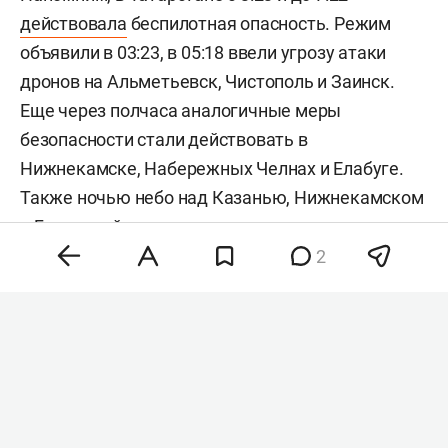
действовала
беспилотная опасность. Режим
объявили в 03:23, в 05:18 ввели угрозу атаки
дронов на Альметьевск, Чистополь и Заинск.
Еще через полчаса аналогичные меры
безопасности стали действовать в
Нижнекамске, Набережных Челнах и Елабуге.
Также ночью небо над Казанью, Нижнекамском
и Бугульмой закрыли.
2
Позже в минобороны
сообщили
, что в течение
прошедшей ночи над республикой сбили
беспилотники, их количество не уточнялось. В
09:32 в военном ведомстве
заявили
, что утром
над Башкортостаном и Татарстаном сбили еще
12 беспилотников.