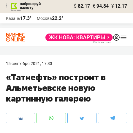
забронируй
$
82.17
€
94.84
¥
12.17
валюту
17.3°
22.2°
Казань
Москва
15 сентября 2021, 17:33
«Татнефть» построит в
Альметьевске новую
картинную галерею