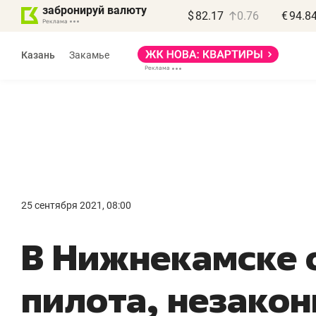
забронируй валюту
$
82.17
0.76
€
94.8
Казань
Закамье
Василь Мазитов
МАРТ
25 сентября 2021, 08:00
«Не зная местных
«
В Нижнекамске 
правил, бизнес может
н
потерять минимум
ч
пилота, незакон
полгода»
р
Как бизнесу выйти на зарубежные
Вл