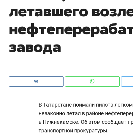
летавшего возл
рынки, почему надо знать аксакалов и
о 
чем интересен Оман?
кл
нефтеперераба
завода
В Татарстане поймали пилота легком
Рекомендуем
Рекомендуем
незаконно летал в районе нефтепер
Как ГК «МИР ГРУПП» и ВТБ
150 камер 
в Нижнекамске. Об этом
сообщает
пр
создают оазис жилого
ID вместо 
комфорта под Казанью
безопаснос
транспортной прокуратуры.