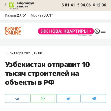
забронируй
$
81.41
€
94.06
¥
12.06
валюту
27.6°
30.1°
Казань
Москва
11 октября 2021, 12:08
Узбекистан отправит 10
тысяч строителей на
объекты в РФ