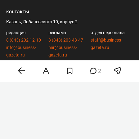
контакты
Казань, Лобачевского 10, корпус 2
редакция
реклама
отдел персонала
8 (843) 202-12-10
8 (843) 203-48-47
staff@business-
info@business-
mir@business-
gazeta.ru
gazeta.ru
gazeta.ru
2
вконтакте
twitter
telegram
дзен
youtube
мобильное приложение