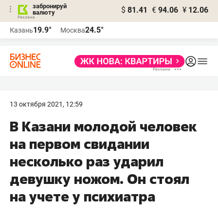
забронируй
$
81.41
€
94.06
¥
12.06
валюту
19.9°
24.5°
Казань
Москва
13 октября 2021, 12:59
В Казани молодой человек
на первом свидании
несколько раз ударил
девушку ножом. Он стоял
на учете у психиатра