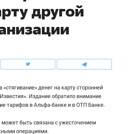
арту другой
ов и
о трехкратном росте цен, дотошных
школьной формы о конт
клиентах и чудных запросах мастеров
налогах и развитии без 
ганизации
а «стягивание» денег на карту сторонней
«Известия». Издание обратило внимание
ие тарифов в Альфа-банке и в ОТП Банке.
ндуем
Рекомендуем
мер до квартиры и Face
Опыт выживания в дик
а может быть связана с ужесточением
сто ключа: какой будет
природе, работа
ежными операциями.
асность в ЖК «Нова»
с ментальным и физич