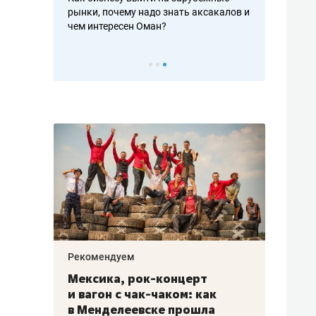
рафакте,
рынки, почему надо знать аксакалов и
о трехкратно
кредитов
чем интересен Оман?
клиентах и ч
Рекомендуем
Рекоме
ой
Мексика, рок-концерт
«Прор
и вагон с чак-чаком: как
30 ме
еским
в Менделеевске прошла
лечит