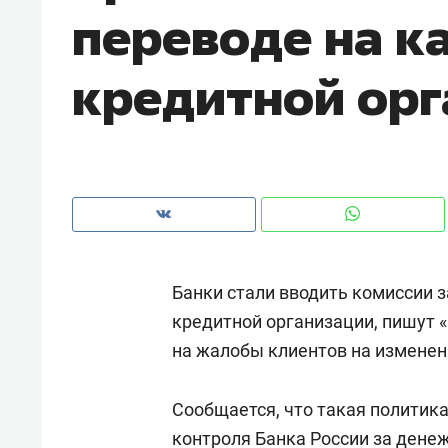
переводе на к
рынки, почему надо знать аксакал
чем интересен Оман?
кредитной ор
Банки стали вводить комиссии з
кредитной организации, пишут 
на жалобы клиентов на изменен
Рекомендуем
Рекоме
Как ГК «МИР ГРУПП» и ВТБ
150 ка
Сообщается, что такая политик
создают оазис жилого
ID вме
комфорта под Казанью
контроля Банка России за ден
безоп