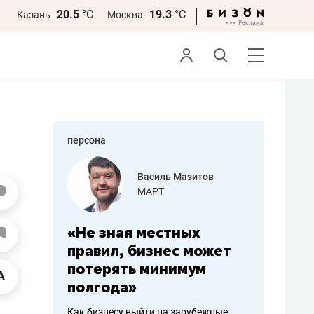
20.5
°С
19.3
°С
Казань
Москва
персона
еменова
Василь Мазитов
»
МАРТ
а: работа
«Не зная местных
«Мне лу
ечься
правил, бизнес может
не зара
вствовать
потерять минимум
чем пот
полгода»
репутац
пошиву
Как бизнесу выйти на зарубежные
Владелец от