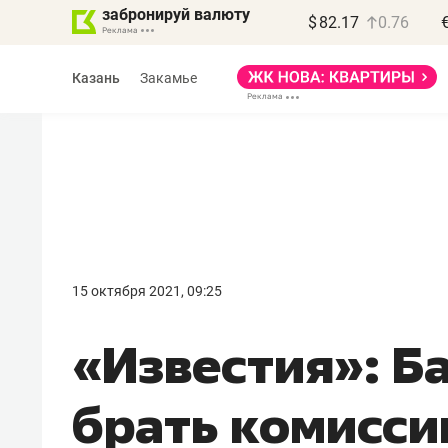
забронируй валюту
$
82.17
0.76
Казань
Закамье
Василь Мазитов
МАРТ
15 октября 2021, 09:25
«Не зная местных
«Известия»: Б
правил, бизнес может
потерять минимум
брать комисси
полгода»
Как бизнесу выйти на зарубежные