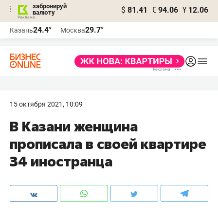
забронируй
$
81.41
€
94.06
¥
12.06
валюту
24.4°
29.7°
Казань
Москва
15 октября 2021, 10:09
В Казани женщина
прописала в своей квартире
34 иностранца