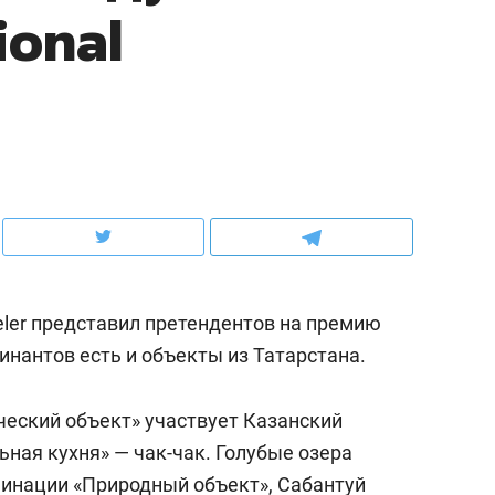
ional
ов и
о трехкратном росте цен, дотошных
школьной формы о конт
клиентах и чудных запросах мастеров
налогах и развитии без 
veler представил претендентов на премию
нантов есть и объекты из Татарстана.
ндуем
Рекомендуем
ческий объект» участвует Казанский
мер до квартиры и Face
Опыт выживания в дик
ная кухня» — чак-чак. Голубые озера
сто ключа: какой будет
природе, работа
инации «Природный объект», Сабантуй
асность в ЖК «Нова»
с ментальным и физич