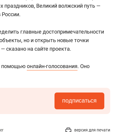
состоянием как основа
х праздников, Великий волжский путь —
антихрупких команд
 России.
ределить главные достопримечательности
объекты, но и открыть новые точки
 — сказано на сайте проекта.
 с помощью
онлайн-голосования
. Оно
подписаться
er
версия для печати