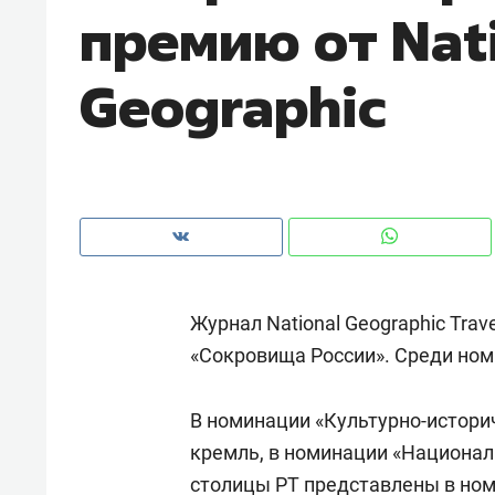
премию от Nat
рынки, почему надо знать аксакал
чем интересен Оман?
Geographic
Журнал National Geographic Tra
«Сокровища России». Среди номи
Рекомендуем
Рекоме
В номинации «Культурно-истори
Как ГК «МИР ГРУПП» и ВТБ
150 ка
кремль, в номинации «Националь
создают оазис жилого
ID вме
комфорта под Казанью
столицы РТ представлены в ном
безоп