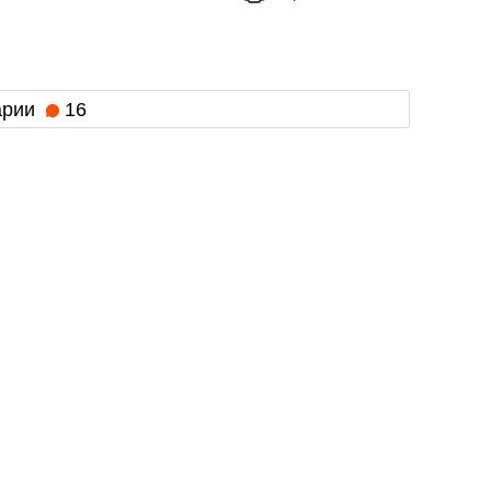
арии
16