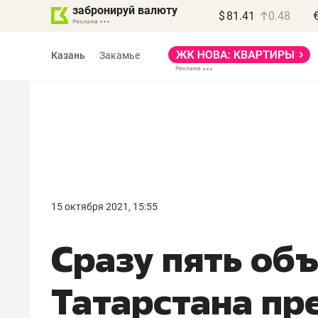
забронируй валюту
$
81.41
0.48
Казань
Закамье
Василь Мазитов
МАРТ
15 октября 2021, 15:55
«Не зная местных
Сразу пять об
правил, бизнес может
потерять минимум
Татарстана пр
полгода»
Как бизнесу выйти на зарубежные