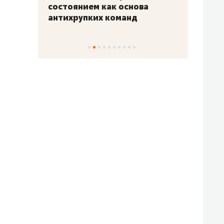
«Гонка Героев»
Казан