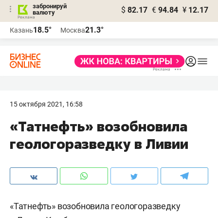
забронируй
$
82.17
€
94.84
¥
12.17
валюту
18.5°
21.3°
Казань
Москва
15 октября 2021, 16:58
«Татнефть» возобновила
геологоразведку в Ливии
«Татнефть» возобновила геологоразведку