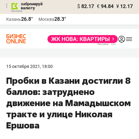
забронируй
$
82.17
€
94.84
¥
12.17
валюту
26.8°
28.3°
Казань
Москва
15 октября 2021, 18:00
Пробки в Казани достигли 8
баллов: затруднено
движение на Мамадышском
тракте и улице Николая
Ершова