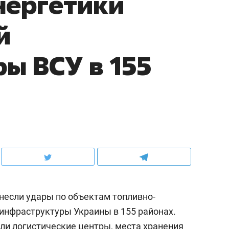
нергетики
й
ы ВСУ в 155
анесли удары по объектам топливно-
 инфраструктуры Украины в 155 районах.
али логистические центры, места хранения