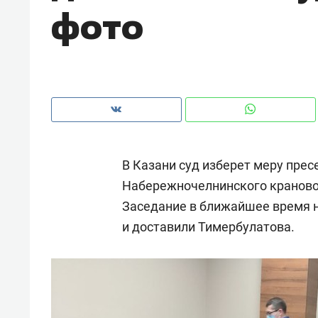
фото
рынки, почему надо знать аксакал
чем интересен Оман?
В Казани суд изберет меру прес
Набережночелнинского краново
Заседание в ближайшее время н
и доставили Тимербулатова.
Рекомендуем
Рекоме
Как ГК «МИР ГРУПП» и ВТБ
150 ка
создают оазис жилого
ID вме
комфорта под Казанью
безоп