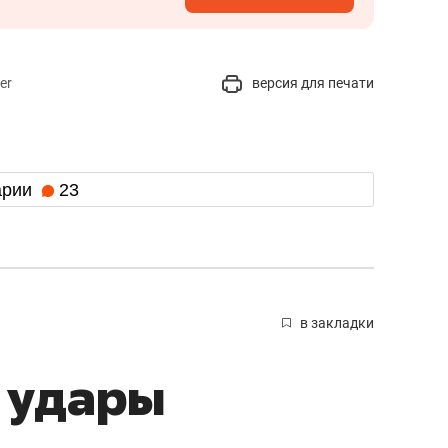
er
версия для печати
арии
23
в закладки
 удары