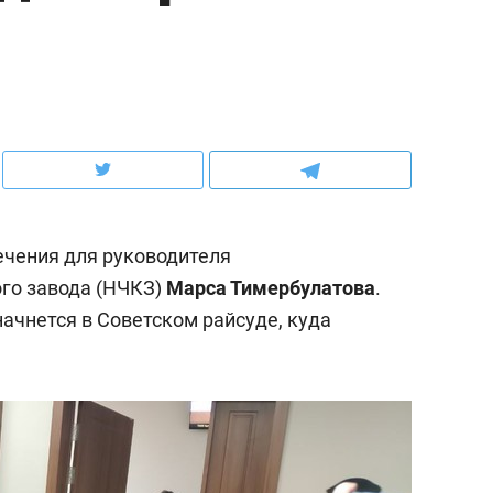
ов и
о трехкратном росте цен, дотошных
школьной формы о конт
клиентах и чудных запросах мастеров
налогах и развитии без 
ечения для руководителя
го завода (НЧКЗ)
Марса Тимербулатова
.
ачнется в Советском райсуде, куда
ндуем
Рекомендуем
мер до квартиры и Face
Опыт выживания в дик
сто ключа: какой будет
природе, работа
асность в ЖК «Нова»
с ментальным и физич