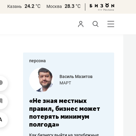
24.2
°С
28.3
°С
Казань
Москва
персона
еменова
Василь Мазитов
»
МАРТ
а: работа
«Не зная местных
«Мне лу
ечься
правил, бизнес может
не зара
вствовать
потерять минимум
чем пот
полгода»
репутац
пошиву
Как бизнесу выйти на зарубежные
Владелец от