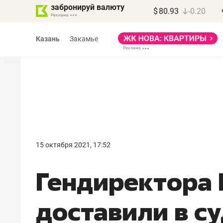
забронируй валюту
$
80.93
-0.20
Казань
Закамье
Василь Мазитов
МАРТ
15 октября 2021, 17:52
«Не зная местных
Гендиректора
правил, бизнес может
потерять минимум
доставили в с
полгода»
Как бизнесу выйти на зарубежные