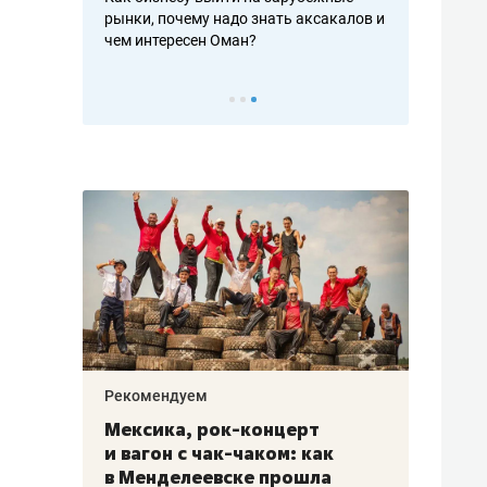
рафакте,
рынки, почему надо знать аксакалов и
о трехкратно
кредитов
чем интересен Оман?
клиентах и ч
Рекомендуем
Рекоме
ой
Мексика, рок-концерт
«Прор
и вагон с чак-чаком: как
30 ме
еским
в Менделеевске прошла
лечит