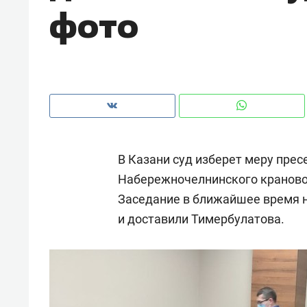
фото
рынки, почему надо знать аксакал
чем интересен Оман?
В Казани суд изберет меру прес
Набережночелнинского краново
Заседание в ближайшее время н
и доставили Тимербулатова.
Рекомендуем
Рекоме
Как ГК «МИР ГРУПП» и ВТБ
150 ка
создают оазис жилого
ID вме
комфорта под Казанью
безоп