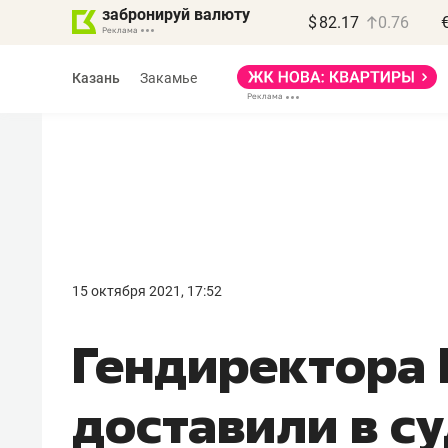
забронируй валюту
$
82.17
0.76
Казань
Закамье
Василь Мазитов
МАРТ
15 октября 2021, 17:52
«Не зная местных
Гендиректора
правил, бизнес может
потерять минимум
доставили в с
полгода»
Как бизнесу выйти на зарубежные