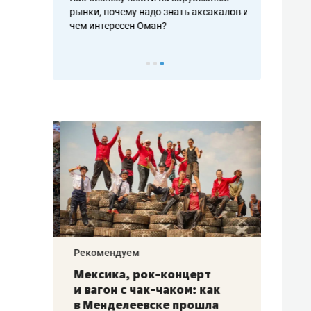
рафакте,
рынки, почему надо знать аксакалов и
о трехкратно
кредитов
чем интересен Оман?
клиентах и ч
Рекомендуем
Рекоме
ой
Мексика, рок-концерт
«Прор
и вагон с чак-чаком: как
30 ме
еским
в Менделеевске прошла
лечит