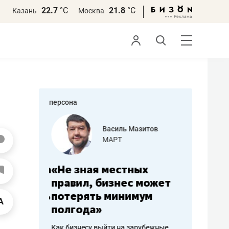
22.7
°С
21.8
°С
Казань
Москва
персона
еменова
Василь Мазитов
»
МАРТ
а: работа
«Не зная местных
«Мне лу
ечься
правил, бизнес может
не зара
вствовать
потерять минимум
чем пот
полгода»
репутац
пошиву
Как бизнесу выйти на зарубежные
Владелец от