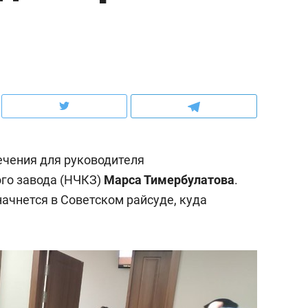
ов и
о трехкратном росте цен, дотошных
школьной формы о конт
клиентах и чудных запросах мастеров
налогах и развитии без 
ечения для руководителя
го завода (НЧКЗ)
Марса Тимербулатова
.
ачнется в Советском райсуде, куда
ндуем
Рекомендуем
мер до квартиры и Face
Опыт выживания в дик
сто ключа: какой будет
природе, работа
асность в ЖК «Нова»
с ментальным и физич