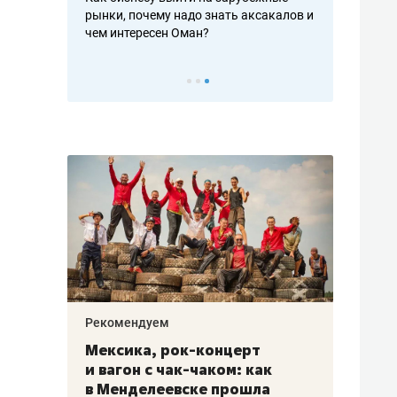
рафакте,
рынки, почему надо знать аксакалов и
о трехкратно
кредитов
чем интересен Оман?
клиентах и ч
Рекомендуем
Рекоме
ой
Мексика, рок-концерт
«Прор
и вагон с чак-чаком: как
30 ме
еским
в Менделеевске прошла
лечит