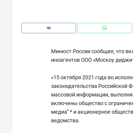
рынки, почему надо знать аксакал
чем интересен Оман?
Минюст России сообщил, что вк
иноагентов ООО «Москоу диджита
«15 октября 2021 года во испо
законодательства Российской Ф
массовой информации, выполня
включены общество с ограниче
Рекомендуем
Рекоме
медиа“ * и акционерное общество
Как ГК «МИР ГРУПП» и ВТБ
150 ка
ведомства.
создают оазис жилого
ID вме
комфорта под Казанью
безоп