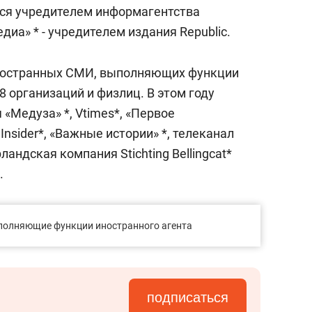
состоянием как основа
ется учредителем информагентства
антихрупких команд
диа» * - учредителем издания Republic.
иностранных СМИ, выполняющих функции
8 организаций и физлиц. В этом году
 «Медуза» *, Vtimes*, «Первое
nsider*, «Важные истории» *, телеканал
ландская компания Stichting Bellingcat*
.
полняющие функции иностранного агента
подписаться