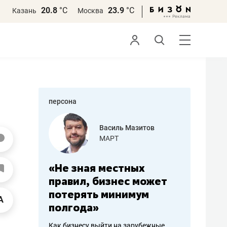
20.8
°С
23.9
°С
Казань
Москва
персона
еменова
Василь Мазитов
»
МАРТ
а: работа
«Не зная местных
«Мне лу
ечься
правил, бизнес может
не зара
вствовать
потерять минимум
чем пот
полгода»
репутац
пошиву
Как бизнесу выйти на зарубежные
Владелец от