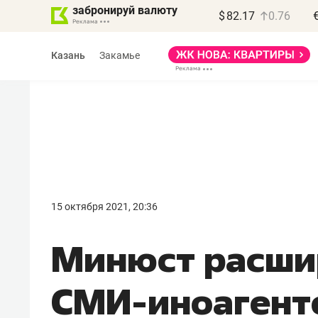
забронируй валюту
$
82.17
0.76
Казань
Закамье
Василь Мазитов
МАРТ
15 октября 2021, 20:36
«Не зная местных
Минюст расши
правил, бизнес может
потерять минимум
СМИ-иноагент
полгода»
Как бизнесу выйти на зарубежные