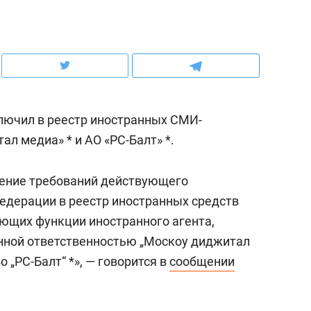
ов и
о трехкратном росте цен, дотошных
школьной формы о конт
клиентах и чудных запросах мастеров
налогах и развитии без 
лючил в реестр иностранных СМИ-
л медиа» * и АО «РС-Балт» *.
лнение требований действующего
едерации в реестр иностранных средств
ющих функции иностранного агента,
нной ответственностью „Москоу диджитал
ндуем
Рекомендуем
 „РС-Балт“ *», — говорится в
сообщении
мер до квартиры и Face
Опыт выживания в дик
сто ключа: какой будет
природе, работа
асность в ЖК «Нова»
с ментальным и физич