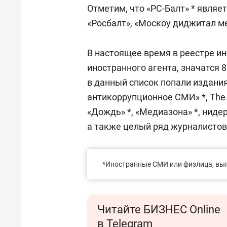
Отметим, что «РС-Балт» * явля
«Росбалт», «Москоу диджитал ме
В настоящее время в реестре 
иностранного агента, значатся 8
в данный список попали издания
антикоррупционное СМИ» *, The I
«Дождь» *, «Медиазона» *, нидер
а также целый ряд журналистов
*Иностранные СМИ или физлица, вы
Читайте БИЗНЕС Online
в Telegram