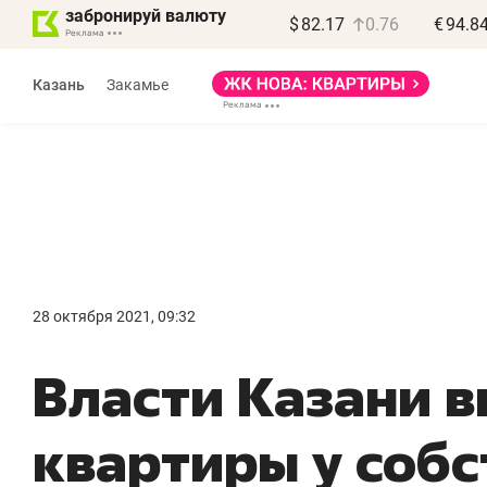
забронируй валюту
$
82.17
0.76
€
94.8
Казань
Закамье
Василь Мазитов
МАРТ
28 октября 2021, 09:32
«Не зная местных
«
Власти Казани 
правил, бизнес может
н
потерять минимум
ч
квартиры у соб
полгода»
р
Как бизнесу выйти на зарубежные
Вл