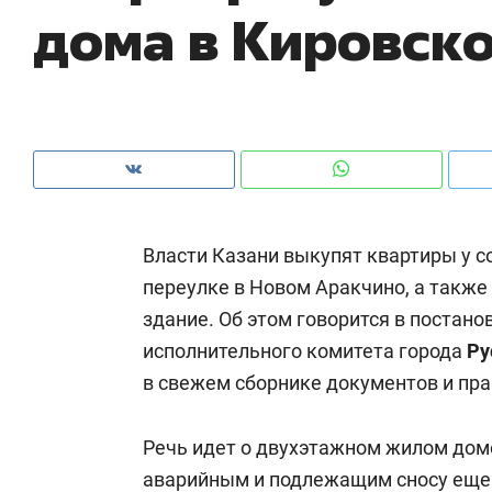
дома в Кировск
рынки, почему надо знать аксакалов и
о 
чем интересен Оман?
кл
Власти Казани выкупят квартиры у 
переулке в Новом Аракчино, а также
здание. Об этом говорится в постан
исполнительного комитета города
Ру
в свежем сборнике документов и пра
Рекомендуем
Рекомендуем
Как ГК «МИР ГРУПП» и ВТБ
150 камер 
Речь идет о двухэтажном жилом доме
создают оазис жилого
ID вместо 
аварийным и подлежащим сносу еще 
комфорта под Казанью
безопаснос