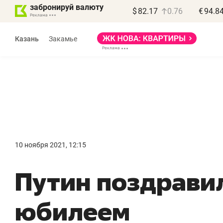
забронируй валюту
$
82.17
0.76
€
94.8
Казань
Закамье
Василь Мазитов
МАРТ
10 ноября 2021, 12:15
«Не зная местных
«
Путин поздравил
правил, бизнес может
н
потерять минимум
ч
юбилеем
полгода»
р
Как бизнесу выйти на зарубежные
Вл