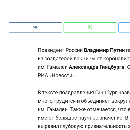
рынки, почему надо знать аксакалов и
о 
чем интересен Оман?
кл
Президент России
Владимир Путин
п
из создателей вакцины от коронавир
им. Гамалеи
Александра Гинцбурга
.
РИА «Новости».
В тексте поздравления Гинцбург на
много трудится и объединяет вокруг
Рекомендуем
Рекомендуем
им. Гамалеи. Также отмечается, что
Как ГК «МИР ГРУПП» и ВТБ
150 камер 
имеют большое научное значение. В
создают оазис жилого
ID вместо 
выразил глубокую признательность 
комфорта под Казанью
безопаснос