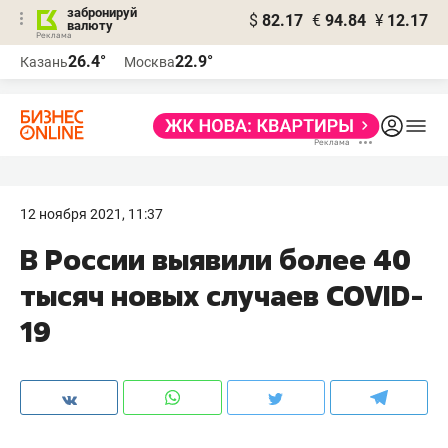
забронируй
$
82.17
€
94.84
¥
12.17
валюту
26.4°
22.9°
Казань
Москва
12 ноября 2021, 11:37
В России выявили более 40
тысяч новых случаев COVID-
19