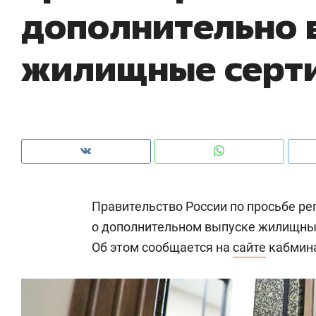
дополнительно 
рынки, почему надо знать аксакалов и
о 
чем интересен Оман?
кл
жилищные серт
Правительство России по просьбе р
о дополнительном выпуске жилищных
Об этом сообщается на
сайте
кабмин
Рекомендуем
Рекомендуем
Как ГК «МИР ГРУПП» и ВТБ
150 камер 
создают оазис жилого
ID вместо 
комфорта под Казанью
безопаснос