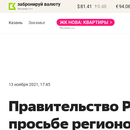
забронируй валюту
$
81.41
0.48
€
94.0
Казань
Закамье
Василь Мазитов
МАРТ
13 ноября 2021, 17:45
«Не зная местных
«
Правительство 
правил, бизнес может
н
потерять минимум
ч
просьбе регион
полгода»
р
Как бизнесу выйти на зарубежные
Вл