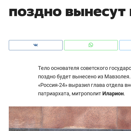
поздно вынесут
рынки, почему надо знать аксакалов и
о 
чем интересен Оман?
кл
Тело основателя советского государ
поздно будет вынесено из Мавзолея.
«Россия-24» выразил глава отдела 
патриархата, митрополит
Иларион
.
Рекомендуем
Рекомендуем
Как ГК «МИР ГРУПП» и ВТБ
150 камер 
создают оазис жилого
ID вместо 
комфорта под Казанью
безопаснос