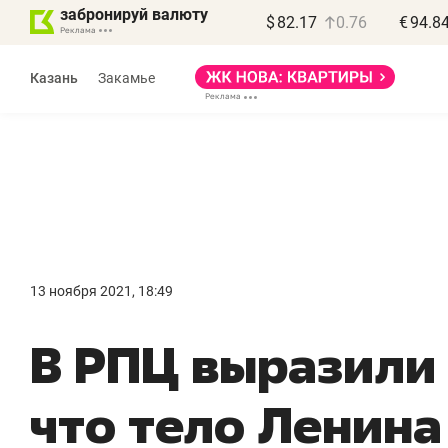
забронируй валюту
$
82.17
0.76
€
94.8
Казань
Закамье
Василь Мазитов
МАРТ
13 ноября 2021, 18:49
«Не зная местных
«
В РПЦ выразили
правил, бизнес может
н
потерять минимум
ч
что тело Ленина
полгода»
р
Как бизнесу выйти на зарубежные
Вл